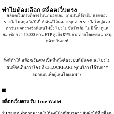
ทำไมต้องเลือก
สล็อตเว็บตรง
สล็อตเว็บตรงดีตรงไหน? บอกเลย! เกมมันส์จัดเต็ม แจกของ
รางวัลไม่หยุด ไม่มีเบื่อ! มันส์ได้ตลอด ทุกค่าย รางวัลใหญ่แจก
ทุกวัน แจกรางวัลพิเศษไม่ยั้ง โปรโมชั่นจัดเต็ม ไม่มีกั๊ก! ดูแล
สมาชิกกว่า 10,000 ท่าน RTP สูงถึง 97% จากค่ายโดยตรง มาสนุ
กด้วยกันเลย!
สิ่งที่ทำให้
สล็อตเว็บตรง
เป็นที่หนึ่งคือระบบที่มั่นคงและโปรโม
ชั่นที่จัดเต็มกว่าใคร ที่ CFLOCKHART ทุกบริการได้รับการ
ออกแบบเพื่อผู้เล่นโดยเฉพาะ
สล็อตเว็บตรง รับ True Wallet
รับ วอเลท ฝากถอนง่าย ไม่ต้องมีบัญชีธนาคาร สัมผัสได้ที่ สล็อต