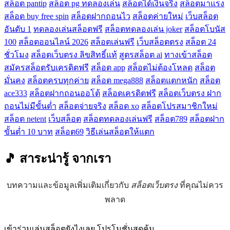
สล็อต pantip
สล็อต pg ทดลองเล่น
สล็อตได้เงินจริง
สล็อตมาแรง
สล็อต buy free spin
สล็อตฝากถอนไว
สล็อตค่ายใหม่
เว็บสล็อต
อันดับ 1
ทดลองเล่นสล็อตฟรี
สล็อตทดลองเล่น joker
สล็อตโบนัส
100
สล็อตออนไลน์ 2026
สล็อตเล่นฟรี
เว็บสล็อตตรง
สล็อต 24
ชั่วโมง
สล็อตเว็บตรง ลิขสิทธิ์แท้
สูตรสล็อต ai
ทางเข้าสล็อต
สมัครสล็อตรับเครดิตฟรี
สล็อต app
สล็อตไม่ต้องโหลด
สล็อต
มั่นคง
สล็อตครบทุกค่าย
สล็อต mega888
สล็อตแตกหนัก
สล็อต
ace333
สล็อตฝากถอนออโต้
สล็อตเครดิตฟรี
สล็อตเว็บตรง ฝาก
ถอนไม่มีขั้นต่ำ
สล็อตจ่ายจริง
สล็อต xo
สล็อตโปรสมาชิกใหม่
สล็อต netent
เว็บสล็อต
สล็อตทดลองเล่นฟรี
สล็อต789
สล็อตฝาก
ขั้นต่ำ 10 บาท
สล็อต69
วิธีเล่นสล็อตให้แตก
🎵 สาระน่ารู้
จากเรา
บทความและข้อมูลเพิ่มเติมเกี่ยวกับ
สล็อตเว็บตรง
ที่คุณไม่ควร
พลาด
เข้าร่วมเล่นสล็อตยังไงเลย โปรโมชั่นสุดคุ้ม