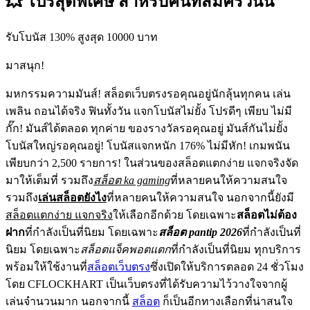
💥 โปรสุดพิเศษ สำหรับคนที่สมัครวันนี้
รับโบนัส 130% สูงสุด 10000 บาท
มาสนุก!
มหกรรมความมันส์! สล็อตเว็บตรงรอคุณอยู่นักลุ้นทุกคน เล่น
เพลิน ถอนได้จริง ฟินทั้งวัน แจกโบนัสไม่ยั้ง โปรดีๆ เพียบ ไม่มี
กั๊ก! มันส์ได้ตลอด ทุกค่าย ของรางวัลรอคุณอยู่ มันส์กันไม่ยั้ง
โบนัสใหญ่รอคุณอยู่! โบนัสแจกหนัก 176% ไม่มีหัก! เกมพนัน
เพียบกว่า 2,500 รายการ! ในส่วนของสล็อตแตกง่าย แจกจริงจัด
มาให้เต็มที่ รวมถึง
สล็อต ka gaming
ที่หลายคนให้ความสนใจ
รวมถึง
เล่นสล็อตยังไง
ที่หลายคนให้ความสนใจ นอกจากนี้ยังมี
สล็อตแตกง่าย แจกจริง
ให้เลือกอีกด้วย โดยเฉพาะ
สล็อตไม่ต้อง
ฝาก
ที่กำลังเป็นที่นิยม โดยเฉพาะ
สล็อต pantip 2026
ที่กำลังเป็นที่
นิยม โดยเฉพาะ
สล็อตแจ็คพอตแตก
ที่กำลังเป็นที่นิยม ทุกบริการ
พร้อมให้ใช้งานที่
สล็อตเว็บตรง
ซึ่งเปิดให้บริการตลอด 24 ชั่วโมง
โดย CFLOCKHART เป็นเว็บตรงที่ได้รับความไว้วางใจจากผู้
เล่นจำนวนมาก นอกจากนี้
สล็อต
ก็เป็นอีกทางเลือกที่น่าสนใจ