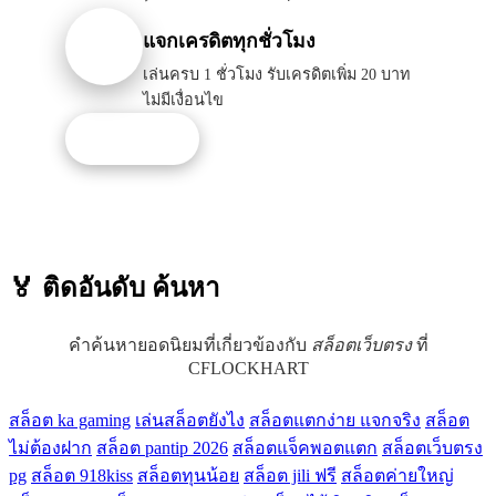
แจกเครดิตทุกชั่วโมง
เล่นครบ 1 ชั่วโมง รับเครดิตเพิ่ม 20 บาท
ไม่มีเงื่อนไข
รับโปรนี้
🏅 ติดอันดับ
ค้นหา
คำค้นหายอดนิยมที่เกี่ยวข้องกับ
สล็อตเว็บตรง
ที่
CFLOCKHART
สล็อต ka gaming
เล่นสล็อตยังไง
สล็อตแตกง่าย แจกจริง
สล็อต
ไม่ต้องฝาก
สล็อต pantip 2026
สล็อตแจ็คพอตแตก
สล็อตเว็บตรง
pg
สล็อต 918kiss
สล็อตทุนน้อย
สล็อต jili ฟรี
สล็อตค่ายใหญ่