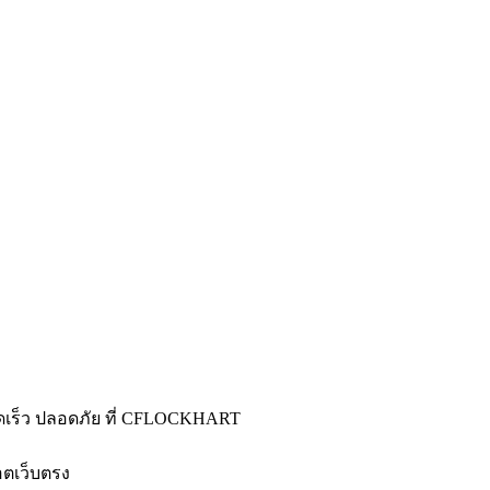
ดเร็ว ปลอดภัย ที่ CFLOCKHART
็อตเว็บตรง