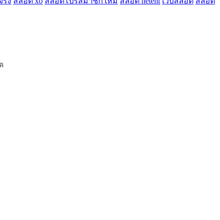
จริง
สล็อต xo
สล็อตโปรสมาชิกใหม่
สล็อต netent
เว็บสล็อต
สล็อต
ด