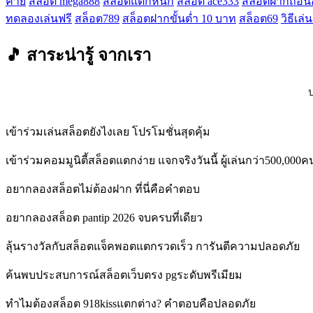
ค่าย
สล็อต mega888
สล็อตแตกหนัก
สล็อต ace333
สล็อตฝากถอน
ทดลองเล่นฟรี
สล็อต789
สล็อตฝากขั้นต่ำ 10 บาท
สล็อต69
วิธีเล
🎵 สาระน่ารู้
จากเรา
เข้าร่วมเล่นสล็อตยังไงเลย โปรโมชั่นสุดคุ้ม
เข้าร่วมคอมมูนิตี้สล็อตแตกง่าย แจกจริงวันนี้ ผู้เล่นกว่า500,000ค
อยากลองสล็อตไม่ต้องฝาก ที่นี่คือคำตอบ
อยากลองสล็อต pantip 2026 จบครบที่เดียว
ลุ้นรางวัลกับสล็อตแจ็คพอตแตกรวดเร็ว การันตีความปลอดภัย
ค้นพบประสบการณ์สล็อตเว็บตรง pgระดับพรีเมียม
ทำไมต้องสล็อต 918kissแตกต่าง? คำตอบคือปลอดภัย