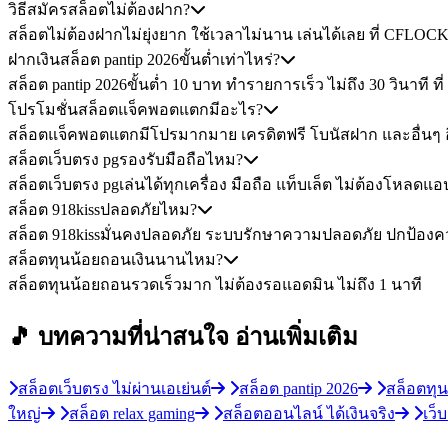
วิธีสมัครสล็อตไม่ต้องฝาก?
สล็อตไม่ต้องฝากไม่ยุ่งยาก ใช้เวลาไม่นาน เล่นได้เลย ที่ CFLO
ฝากเงินสล็อต pantip 2026ขั้นต่ำเท่าไหร่?
สล็อต pantip 2026ขั้นต่ำ 10 บาท ทำรายการเร็ว ไม่ถึง 30 วินาท
โปรโมชั่นสล็อตแจ็คพอตแตกมีอะไร?
สล็อตแจ็คพอตแตกมีโปรมากมาย เครดิตฟรี โบนัสฝาก และอื่นๆ 
สล็อตเว็บตรง pgรองรับมือถือไหม?
สล็อตเว็บตรง pgเล่นได้ทุกเครื่อง มือถือ แท็บเล็ต ไม่ต้องโหลดแ
สล็อต 918kissปลอดภัยไหม?
สล็อต 918kissมั่นคงปลอดภัย ระบบรักษาความปลอดภัย ปกป้องค
สล็อตทุนน้อยถอนเงินนานไหม?
สล็อตทุนน้อยถอนรวดเร็วมาก ไม่ต้องรอแอดมิน ไม่ถึง 1 นาที
🎵 บทความที่น่าสนใจ
อ่านเพิ่มเติม
สล็อตเว็บตรง ไม่ผ่านเอเย่นต์
สล็อต pantip 2026
สล็อตทุน
ใหญ่
สล็อต relax gaming
สล็อตออนไลน์ ได้เงินจริง
เว็