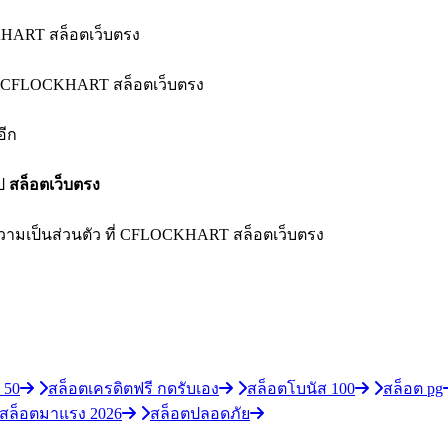
CKHART สล็อตเว็บตรง
ี ที่ CFLOCKHART สล็อตเว็บตรง
อีก
อป
สล็อตเว็บตรง
วามเป็นส่วนตัว ที่ CFLOCKHART สล็อตเว็บตรง
 50
สล็อตเครดิตฟรี กดรับเอง
สล็อตโบนัส 100
สล็อต pg
บสล็อตมาแรง 2026
สล็อตปลอดภัย