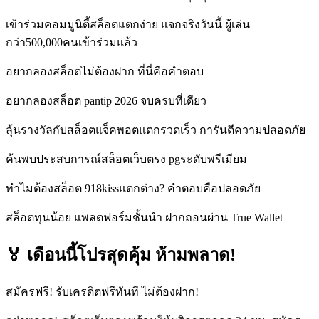
เข้าร่วมคอมมูนิตี้สล็อตแตกง่าย แจกจริงวันนี้ ผู้เล่น
กว่า500,000คนเข้าร่วมแล้ว
อยากลองสล็อตไม่ต้องฝาก ที่นี่คือคำตอบ
อยากลองสล็อต pantip 2026 จบครบที่เดียว
ลุ้นรางวัลกับสล็อตแจ็คพอตแตกรวดเร็ว การันตีความปลอดภัย
ค้นพบประสบการณ์สล็อตเว็บตรง pgระดับพรีเมียม
ทำไมต้องสล็อต 918kissแตกต่าง? คำตอบคือปลอดภัย
สล็อตทุนน้อย แพลตฟอร์มชั้นนำ ฝากถอนผ่าน True Wallet
🏅 เดือนนี้โปรสุดคุ้ม ห้ามพลาด!
สมัครฟรี! รับเครดิตฟรีทันที ไม่ต้องฝาก!