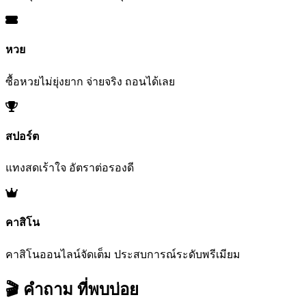
หวย
ซื้อหวยไม่ยุ่งยาก จ่ายจริง ถอนได้เลย
สปอร์ต
แทงสดเร้าใจ อัตราต่อรองดี
คาสิโน
คาสิโนออนไลน์จัดเต็ม ประสบการณ์ระดับพรีเมียม
🎬 คำถาม
ที่พบบ่อย