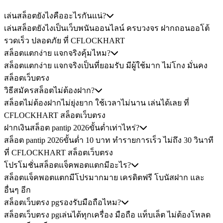
เล่นสล็อตยังไงคืออะไรกันแน่?
เล่นสล็อตยังไงเป็นเว็บพนันออนไลน์ ครบวงจร ฝากถอนออโต้
รวดเร็ว ปลอดภัย ที่ CFLOCKHART
สล็อตแตกง่าย แจกจริงคุ้มไหม?
สล็อตแตกง่าย แจกจริงเป็นที่ยอมรับ มีผู้ใช้มาก ไม่โกง มั่นคง
สล็อตเว็บตรง
วิธีสมัครสล็อตไม่ต้องฝาก?
สล็อตไม่ต้องฝากไม่ยุ่งยาก ใช้เวลาไม่นาน เล่นได้เลย ที่
CFLOCKHART สล็อตเว็บตรง
ฝากเงินสล็อต pantip 2026ขั้นต่ำเท่าไหร่?
สล็อต pantip 2026ขั้นต่ำ 10 บาท ทำรายการเร็ว ไม่ถึง 30 วินาที
ที่ CFLOCKHART สล็อตเว็บตรง
โปรโมชั่นสล็อตแจ็คพอตแตกมีอะไร?
สล็อตแจ็คพอตแตกมีโปรมากมาย เครดิตฟรี โบนัสฝาก และ
อื่นๆ อีก
สล็อตเว็บตรง pgรองรับมือถือไหม?
สล็อตเว็บตรง pgเล่นได้ทุกเครื่อง มือถือ แท็บเล็ต ไม่ต้องโหลด