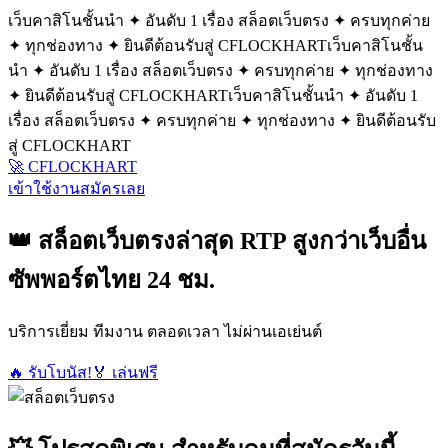
เว็บคาสิโนชั้นนำ ✦ อันดับ 1 เรื่อง สล็อตเว็บตรง ✦ ครบทุกค่าย
✦ ทุกช่องทาง ✦ ยินดีต้อนรับสู่ CFLOCKHART
เว็บคาสิโนชั้น
นำ ✦ อันดับ 1 เรื่อง สล็อตเว็บตรง ✦ ครบทุกค่าย ✦ ทุกช่องทาง
✦ ยินดีต้อนรับสู่ CFLOCKHART
เว็บคาสิโนชั้นนำ ✦ อันดับ 1
เรื่อง สล็อตเว็บตรง ✦ ครบทุกค่าย ✦ ทุกช่องทาง ✦ ยินดีต้อนรับ
สู่ CFLOCKHART
🚀 CFLOCKHART
เข้าใช้งาน
สมัครเลย
👑 สล็อตเว็บตรงล่าสุด RTP สูงกว่าเว็บอื่น
ซัพพอร์ตไทย 24 ชม.
บริการเยี่ยม ทีมงาน ตลอดเวลา ไม่ผ่านเอเย่นต์
🔥 รับโบนัส!
🏅 เล่นฟรี