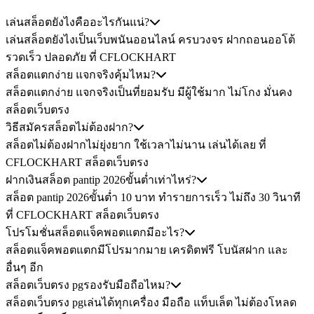
เล่นสล็อตยังไงคืออะไรกันแน่?
เล่นสล็อตยังไงเป็นเว็บพนันออนไลน์ ครบวงจร ฝากถอนออโต้
รวดเร็ว ปลอดภัย ที่ CFLOCKHART
สล็อตแตกง่าย แจกจริงคุ้มไหม?
สล็อตแตกง่าย แจกจริงเป็นที่ยอมรับ มีผู้ใช้มาก ไม่โกง มั่นคง
สล็อตเว็บตรง
วิธีสมัครสล็อตไม่ต้องฝาก?
สล็อตไม่ต้องฝากไม่ยุ่งยาก ใช้เวลาไม่นาน เล่นได้เลย ที่
CFLOCKHART สล็อตเว็บตรง
ฝากเงินสล็อต pantip 2026ขั้นต่ำเท่าไหร่?
สล็อต pantip 2026ขั้นต่ำ 10 บาท ทำรายการเร็ว ไม่ถึง 30 วินาที
ที่ CFLOCKHART สล็อตเว็บตรง
โปรโมชั่นสล็อตแจ็คพอตแตกมีอะไร?
สล็อตแจ็คพอตแตกมีโปรมากมาย เครดิตฟรี โบนัสฝาก และ
อื่นๆ อีก
สล็อตเว็บตรง pgรองรับมือถือไหม?
สล็อตเว็บตรง pgเล่นได้ทุกเครื่อง มือถือ แท็บเล็ต ไม่ต้องโหลด