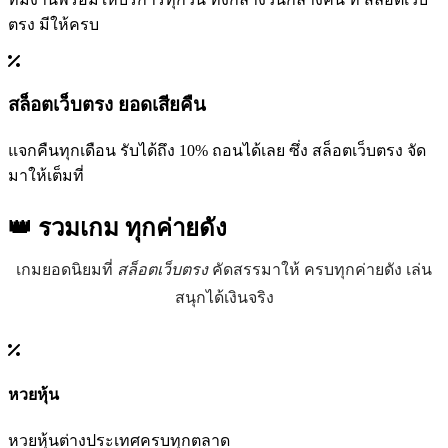
ตรง มีให้ครบ
สล็อตเว็บตรง ยอดเสียคืน
แจกคืนทุกเดือน รับได้ถึง 10% ถอนได้เลย ซึ่ง สล็อตเว็บตรง จัด
มาให้เต็มที่
👑 รวมเกม
ทุกค่ายดัง
เกมยอดนิยมที่
สล็อตเว็บตรง
คัดสรรมาให้ ครบทุกค่ายดัง เล่น
สนุกได้เงินจริง
หวยหุ้น
หวยหุ้นต่างประเทศครบทุกตลาด