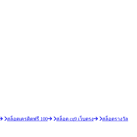
สล็อตเครดิตฟรี 100
สล็อต cq9 เว็บตรง
สล็อตรางวัล