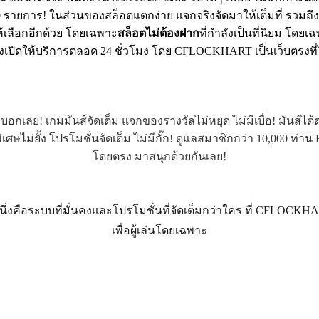
00 รายการ! ในส่วนของสล็อตแตกง่าย แจกจริงจัดมาให้เต็มที่ รวมถึง
ห้เลือกอีกด้วย โดยเฉพาะ
สล็อตไม่ต้องฝาก
ที่กำลังเป็นที่นิยม โดยเ
ึ่งเปิดให้บริการตลอด 24 ชั่วโมง โดย CFLOCKHART เป็นเว็บตรงที
อกเลย! เกมมันส์จัดเต็ม แจกของรางวัลไม่หยุด ไม่มีเบื่อ! มันส์ได
ศษไม่ยั้ง โปรโมชั่นจัดเต็ม ไม่มีกั๊ก! ดูแลสมาชิกกว่า 10,000 ท่าน
โดยตรง มาสนุกด้วยกันเลย!
หนึ่งคือระบบที่มั่นคงและโปรโมชั่นที่จัดเต็มกว่าใคร ที่ CFLOC
เพื่อผู้เล่นโดยเฉพาะ