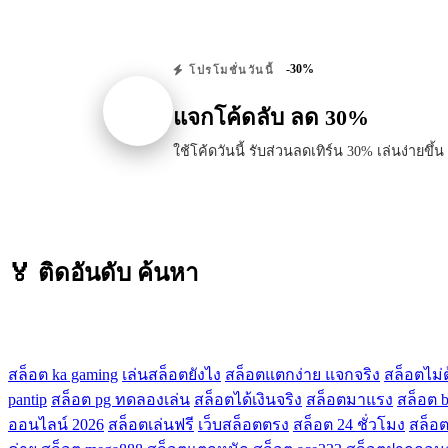
-30%
โปรโมชั่นวันนี้
แจกโค้ดลับ ลด 30%
ใช้โค้ดวันนี้ รับส่วนลดเทิร์น 30% เล่นง่ายขึ้น
🏅 ติดอันดับ
ค้นหา
สล็อต ka gaming
เล่นสล็อตยังไง
สล็อตแตกง่าย แจกจริง
สล็อตไม่
pantip
สล็อต pg ทดลองเล่น
สล็อตได้เงินจริง
สล็อตมาแรง
สล็อต b
ออนไลน์ 2026
สล็อตเล่นฟรี
เว็บสล็อตตรง
สล็อต 24 ชั่วโมง
สล็อต