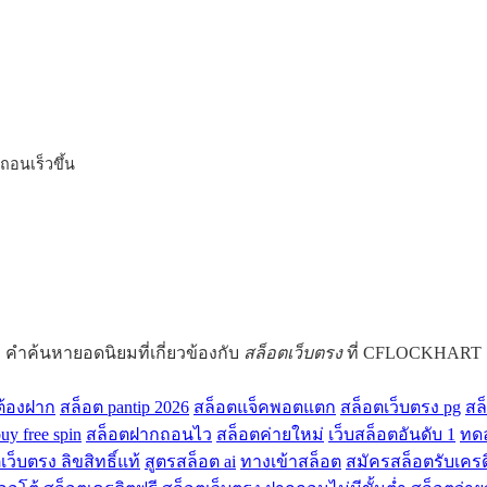
 ถอนเร็วขึ้น
คำค้นหายอดนิยมที่เกี่ยวข้องกับ
สล็อตเว็บตรง
ที่ CFLOCKHART
ต้องฝาก
สล็อต pantip 2026
สล็อตแจ็คพอตแตก
สล็อตเว็บตรง pg
สล
uy free spin
สล็อตฝากถอนไว
สล็อตค่ายใหม่
เว็บสล็อตอันดับ 1
ทดล
เว็บตรง ลิขสิทธิ์แท้
สูตรสล็อต ai
ทางเข้าสล็อต
สมัครสล็อตรับเครด