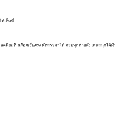
้เต็มที่
อดนิยมที่
สล็อตเว็บตรง
คัดสรรมาให้ ครบทุกค่ายดัง เล่นสนุกได้เงิ