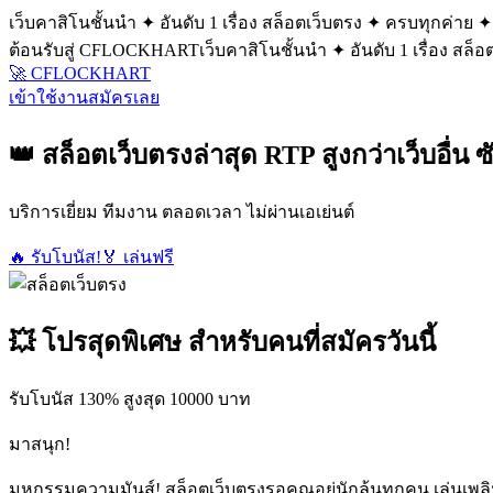
เว็บคาสิโนชั้นนำ ✦ อันดับ 1 เรื่อง สล็อตเว็บตรง ✦ ครบทุกค่าย
ต้อนรับสู่ CFLOCKHART
เว็บคาสิโนชั้นนำ ✦ อันดับ 1 เรื่อง ส
🚀 CFLOCKHART
เข้าใช้งาน
สมัครเลย
👑 สล็อตเว็บตรงล่าสุด RTP สูงกว่าเว็บอื่น
บริการเยี่ยม ทีมงาน ตลอดเวลา ไม่ผ่านเอเย่นต์
🔥 รับโบนัส!
🏅 เล่นฟรี
💥 โปรสุดพิเศษ สำหรับคนที่สมัครวันนี้
รับโบนัส 130% สูงสุด 10000 บาท
มาสนุก!
มหกรรมความมันส์! สล็อตเว็บตรงรอคุณอยู่นักลุ้นทุกคน เล่นเพลิน ถอ