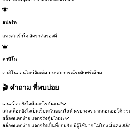
สปอร์ต
แทงสดเร้าใจ อัตราต่อรองดี
คาสิโน
คาสิโนออนไลน์จัดเต็ม ประสบการณ์ระดับพรีเมียม
🎬 คำถาม
ที่พบบ่อย
เล่นสล็อตยังไงคืออะไรกันแน่?
เล่นสล็อตยังไงเป็นเว็บพนันออนไลน์ ครบวงจร ฝากถอนออโต้ รว
สล็อตแตกง่าย แจกจริงคุ้มไหม?
สล็อตแตกง่าย แจกจริงเป็นที่ยอมรับ มีผู้ใช้มาก ไม่โกง มั่นคง สล