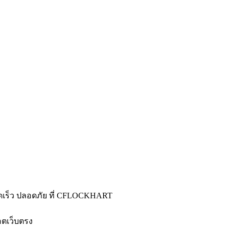
ดเร็ว ปลอดภัย ที่ CFLOCKHART
็อตเว็บตรง